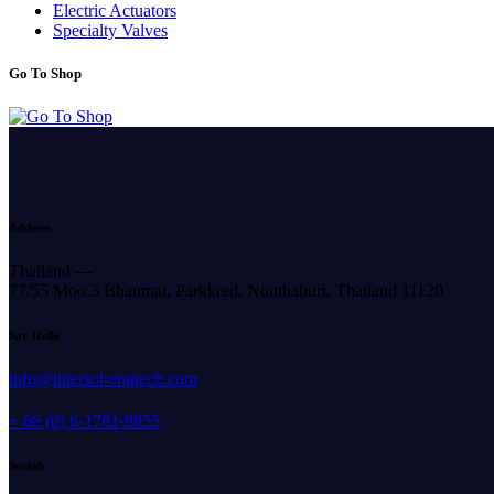
Electric Actuators
Specialty Valves
Go To Shop
Address
Thailand —
77/55 Moo.3 Bhanmai, Parkkred, Nonthaburi, Thailand 11120
Say Hello
info@intersol-engtech.com
+ 66 (0) 6-1781-8855
Socials