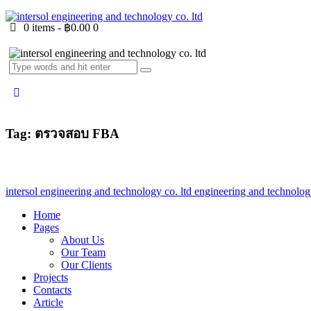
0 items
-
฿0.00
0
Tag: ตรวจสอบ FBA
intersol engineering and technology co. ltd
engineering and technology
Home
Pages
About Us
Our Team
Our Clients
Projects
Contacts
Article