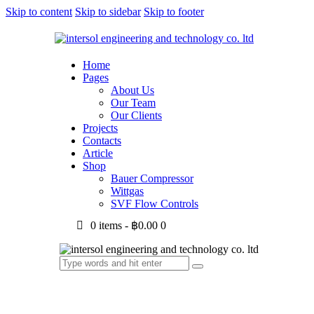
Skip to content
Skip to sidebar
Skip to footer
Home
Pages
About Us
Our Team
Our Clients
Projects
Contacts
Article
Shop
Bauer Compressor
Wittgas
SVF Flow Controls
0 items
-
฿0.00
0