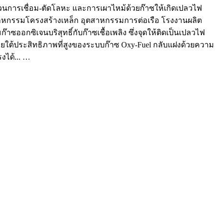
วนการเชื่อม-ตัดโลหะ และการเผาไหม้ด้วยก๊าซให้เกิดเปลวไฟ
สาหกรรมโครงสร้างเหล็ก อุตสาหกรรมการต่อเรือ โรงงานผลิต
ออกซิเจนบริสุทธิ์กับก๊าซเชื้อเพลิง ซึ่งจุดให้ติดเป็นเปลวไฟ
ม ภายใต้ประสิทธิภาพที่สูงของระบบก๊าซ Oxy-Fuel กลับแฝงด้วยความ
รงได้... …