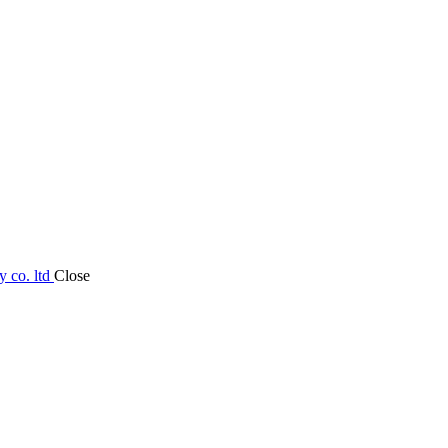
 co. ltd
Close